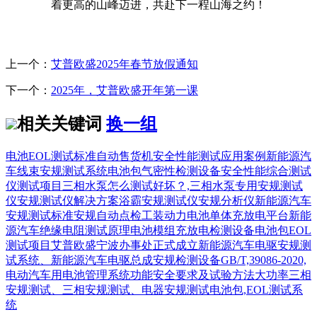
着更高的山峰迈进，共赴下一程山海之约！
上一个：
艾普欧盛2025年春节放假通知
下一个：
2025年，艾普欧盛开年第一课
相关关键词
换一组
电池EOL测试标准
自动售货机安全性能测试应用案例
新能源汽
车线束安规测试系统
电池包气密性检测设备
安全性能综合测试
仪测试项目
三相水泵怎么测试好坏？,三相水泵专用安规测试
仪
安规测试仪解决方案
浴霸安规测试仪
安规分析仪
新能源汽车
安规测试标准
安规自动点检工装
动力电池单体充放电平台
新能
源汽车绝缘电阻测试原理
电池模组充放电检测设备
电池包EOL
测试项目
艾普欧盛宁波办事处正式成立
新能源汽车电驱安规测
试系统、新能源汽车电驱总成安规检测设备
GB/T,39086-2020,
电动汽车用电池管理系统功能安全要求及试验方法
大功率三相
安规测试、三相安规测试、电器安规测试
电池包,EOL测试系
统