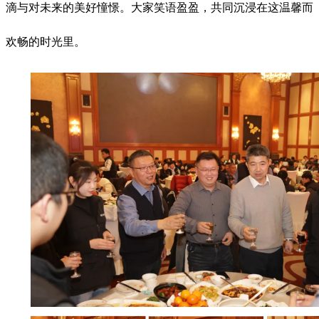
滴与对未来的美好憧憬。大家笑语盈盈，共同沉浸在这温馨而
欢畅的时光里。