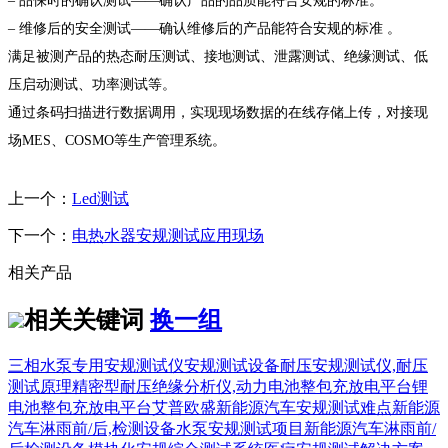
– 品保时的确认测试——确认产品的品质能符合安规的标准。
– 维修后的安全测试——确认维修后的产品能符合安规的标准 。
满足被测产品的热态耐压测试、接地测试、泄露测试、绝缘测试、低
压启动测试、功率测试等。
通过条码扫描进行数据调用，实现现场数据的在线存储上传，对接现
场MES、COSMO等生产管理系统。
上一个：
Led测试
下一个：
电热水器安规测试应用现场
相关产品
相关关键词
换一组
三相水泵专用安规测试仪
安规测试设备
耐压安规测试仪,耐压
测试原理
精密型耐压绝缘分析仪,
动力电池整包充放电平台
锂
电池整包充放电平台
艾普欧盛
新能源汽车安规测试难点
新能源
汽车淋雨前/后,检测设备
水泵安规测试项目
新能源汽车淋雨前/