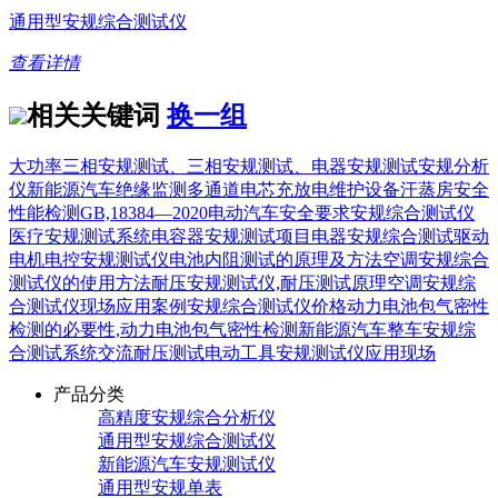
通用型安规综合测试仪
查看详情
相关关键词
换一组
大功率三相安规测试、三相安规测试、电器安规测试
安规分析
仪
新能源汽车绝缘监测
多通道电芯充放电维护设备
汗蒸房安全
性能检测
GB,18384—2020电动汽车安全要求
安规综合测试仪
医疗安规测试系统
电容器安规测试项目
电器安规综合测试
驱动
电机电控安规测试仪
电池内阻测试的原理及方法
空调安规综合
测试仪的使用方法
耐压安规测试仪,耐压测试原理
空调安规综
合测试仪现场应用案例
安规综合测试仪价格
动力电池包气密性
检测的必要性,动力电池包气密性检测
新能源汽车整车安规综
合测试系统
交流耐压测试
电动工具安规测试仪应用现场
产品分类
高精度安规综合分析仪
通用型安规综合测试仪
新能源汽车安规测试仪
通用型安规单表