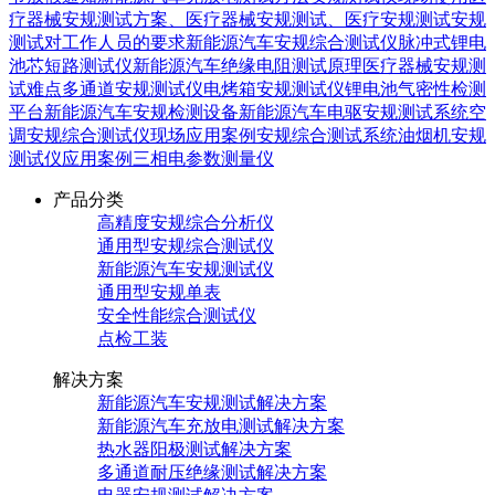
疗器械安规测试方案、医疗器械安规测试、医疗安规测试
安规
测试对工作人员的要求
新能源汽车安规综合测试仪
脉冲式锂电
池芯短路测试仪
新能源汽车绝缘电阻测试原理
医疗器械安规测
试难点
多通道安规测试仪
电烤箱安规测试仪
锂电池气密性检测
平台
新能源汽车安规检测设备
新能源汽车电驱安规测试系统
空
调安规综合测试仪现场应用案例
安规综合测试系统
油烟机安规
测试仪应用案例
三相电参数测量仪
产品分类
高精度安规综合分析仪
通用型安规综合测试仪
新能源汽车安规测试仪
通用型安规单表
安全性能综合测试仪
点检工装
解决方案
新能源汽车安规测试解决方案
新能源汽车充放电测试解决方案
热水器阳极测试解决方案
多通道耐压绝缘测试解决方案