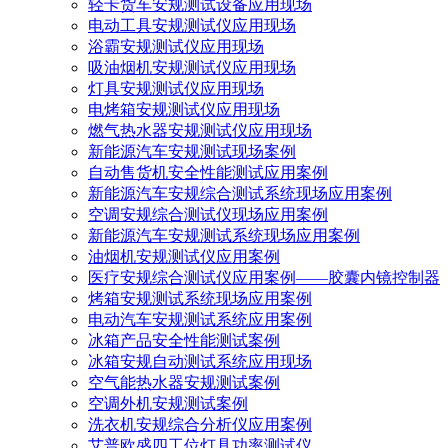
轻卡货车安规测试设备应用现场
电动工具安规测试仪应用现场
浴霸安规测试仪应用现场
吸油烟机安规测试仪应用现场
灯具安规测试仪应用现场
电烤箱安规测试仪应用现场
燃气热水器安规测试仪应用现场
新能源汽车安规测试现场案例
自动售货机安全性能测试应用案例
新能源汽车安规综合测试系统现场应用案例
空调安规综合测试仪现场应用案例
新能源汽车安规测试系统现场应用案例
油烟机安规测试仪应用案例
医疗安规综合测试仪应用案例——胶囊内镜控制器
烤箱安规测试系统现场应用案例
电动汽车安规测试系统应用案例
冰箱产品安全性能测试案例
冰箱安规自动测试系统应用现场
空气能热水器安规测试案例
空调外机安规测试案例
洗衣机安规综合分析仪应用案例
艾普欧盛四工位灯具功率测试仪