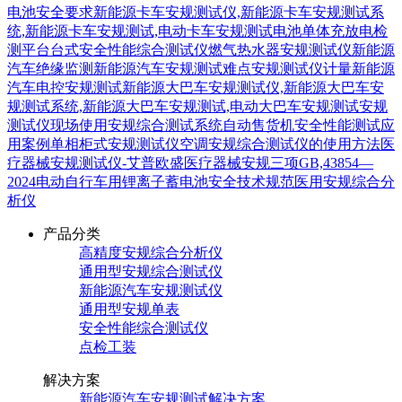
电池安全要求
新能源卡车安规测试仪,新能源卡车安规测试系
统,新能源卡车安规测试,电动卡车安规测试
电池单体充放电检
测平台
台式安全性能综合测试仪
燃气热水器安规测试仪
新能源
汽车绝缘监测
新能源汽车安规测试难点
安规测试仪计量
新能源
汽车电控安规测试
新能源大巴车安规测试仪,新能源大巴车安
规测试系统,新能源大巴车安规测试,电动大巴车安规测试
安规
测试仪现场使用
安规综合测试系统
自动售货机安全性能测试应
用案例
单相柜式安规测试仪
空调安规综合测试仪的使用方法
医
疗器械安规测试仪-艾普欧盛
医疗器械安规三项
GB,43854—
2024电动自行车用锂离子蓄电池安全技术规范
医用安规综合分
析仪
产品分类
高精度安规综合分析仪
通用型安规综合测试仪
新能源汽车安规测试仪
通用型安规单表
安全性能综合测试仪
点检工装
解决方案
新能源汽车安规测试解决方案