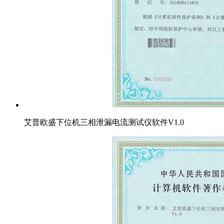
艾普欧盛下位机三相泄漏电流测试仪软件V1.0