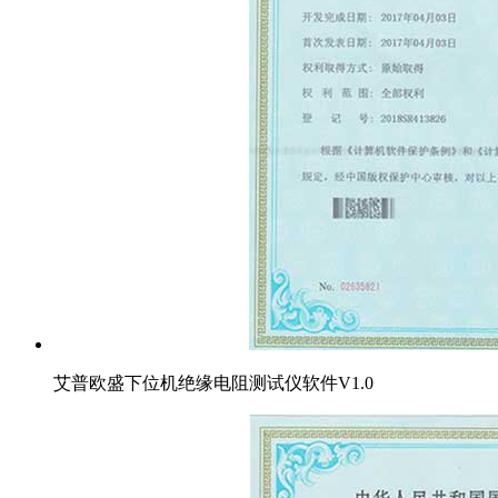
艾普欧盛下位机绝缘电阻测试仪软件V1.0