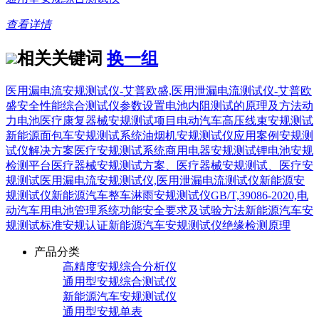
查看详情
相关关键词
换一组
医用漏电流安规测试仪-艾普欧盛,医用泄漏电流测试仪-艾普欧
盛
安全性能综合测试仪参数设置
电池内阻测试的原理及方法
动
力电池
医疗康复器械安规测试项目
电动汽车高压线束安规测试
新能源面包车安规测试系统
油烟机安规测试仪应用案例
安规测
试仪解决方案
医疗安规测试系统
商用电器安规测试
锂电池安规
检测平台
医疗器械安规测试方案、医疗器械安规测试、医疗安
规测试
医用漏电流安规测试仪,医用泄漏电流测试仪
新能源安
规测试仪
新能源汽车整车淋雨安规测试仪
GB/T,39086-2020,电
动汽车用电池管理系统功能安全要求及试验方法
新能源汽车安
规测试标准
安规认证
新能源汽车安规测试仪绝缘检测原理
产品分类
高精度安规综合分析仪
通用型安规综合测试仪
新能源汽车安规测试仪
通用型安规单表