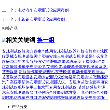
上一个：
电动汽车安规测试仪应用案例
下一个：
电饭锅安规测试仪应用案例
相关产品
相关关键词
换一组
安规测试仪解决方案
生产线用安规测试仪器的校准检查方法
医
疗器械安规测试仪
医疗器械安规三项测试
安规测试是什么
艾普
欧盛2022年国庆节放假安排通知,
新能源汽车安全检测标准要
求
新能源卡车安规测试仪-艾普欧盛,新能源卡车安规测试系统-
艾普欧盛,新能源卡车安规测试-艾普欧盛,电动卡车安规测试-
艾普欧盛
安规设备
安规综合测试仪价格
浴霸安规测试仪
新能源
汽车高压零部件安规测试
安规测试仪、安规测试仪注意事项
安
规测试仪现场使用
三相水泵专用安规测试仪-艾普欧盛
新能源
汽车安规测试仪器
电池包综合性能测试方案、电池包综合性能
测试
电动汽车充电口绝缘安规测试
安规测试设备
安规测试项目
产品分类