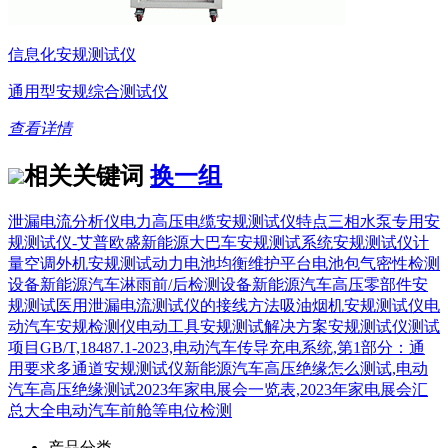
信息化安规测试仪
通用型安规综合测试仪
查看详情
相关关键词
换一组
泄漏电流分析仪
电力高压电缆安规测试仪特点
三相水泵专用安
规测试仪-艾普欧盛
新能源大巴车安规测试系统
安规测试仪计
量
空调外机安规测试
动力电池均衡维护平台
电池包气密性检测
设备
新能源汽车淋雨前/后检测设备
新能源汽车高压零部件安
规测试
医用泄漏电流测试仪的接线方法
吸油烟机安规测试仪
电
动汽车安规检测仪
电动工具安规测试解决方案
安规测试仪测试
项目
GB/T,18487.1-2023,电动汽车传导充电系统,第1部分：通
用要求
多通道安规测试仪
新能源汽车高压绝缘怎么测试,电动
汽车高压绝缘测试
2023年家电展会一览表,2023年家电展会汇
总大全
电动汽车前舱等电位检测
产品分类