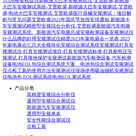
315消费者权益日
新能源大巴车安规测试仪-艾普欧盛,新能源
大巴车安规测试系统-艾普欧盛,新能源大巴车安规测试-艾普欧
盛,电动大巴车安规测试-艾普欧盛
医疗器械安规测试：项目解
析与常见问题
艾普欧盛2022年国庆节放假安排通知,
新能源卡
车安规测试
精密型安规综合分析仪-艾普欧盛
新能源汽车电驱
安规测试系统、新能源汽车电驱总成安规检测设备
安规测试仪
什么品牌的好用
安规测试仪精度
2023年家电展会一览表,2023
年家电展会汇总大全
模块化安规综合测试系统
安规测试
灯具安
规测试仪,灯具安规测试项目,灯具安规测试标准,灯具耐电压安
规测试,灯具接地保护安规测试
新能源汽车检测设备,汽车检测
设备
电池EOL包综合测试系统方案、电池包综合测试
安规测试
仪点检工装的使用方法
安规测试仪现场使用
吸油烟机安规测试
仪
电池包,EOL测试系统
电池EOL测试系统
产品分类
高精度安规综合分析仪
通用型安规综合测试仪
新能源汽车安规测试仪
通用型安规单表
安全性能综合测试仪
点检工装