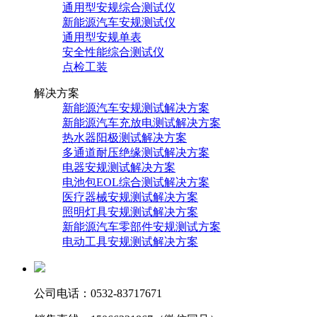
通用型安规综合测试仪
新能源汽车安规测试仪
通用型安规单表
安全性能综合测试仪
点检工装
解决方案
新能源汽车安规测试解决方案
新能源汽车充放电测试解决方案
热水器阳极测试解决方案
多通道耐压绝缘测试解决方案
电器安规测试解决方案
电池包EOL综合测试解决方案
医疗器械安规测试解决方案
照明灯具安规测试解决方案
新能源汽车零部件安规测试方案
电动工具安规测试解决方案
公司电话：0532-83717671