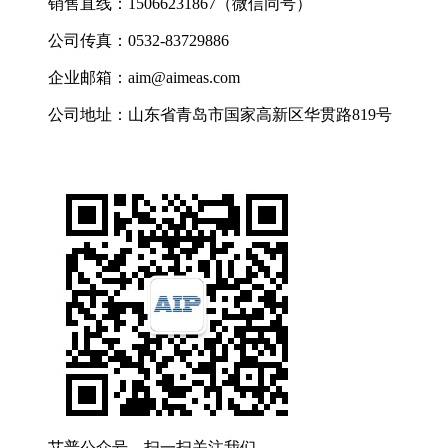
销售直线：15066231867（微信同号）
公司传真：0532-83729886
企业邮箱：aim@aimeas.com
公司地址：山东省青岛市国家高新区华贯路819号
艾普公众号，扫一扫关注我们