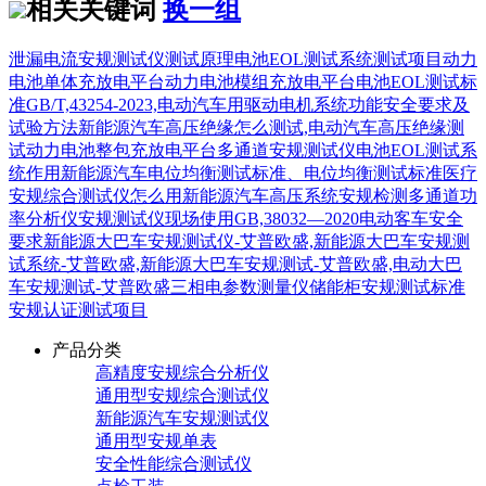
相关关键词
换一组
泄漏电流安规测试仪测试原理
电池EOL测试系统测试项目
动力
电池单体充放电平台
动力电池模组充放电平台
电池EOL测试标
准
GB/T,43254-2023,电动汽车用驱动电机系统功能安全要求及
试验方法
新能源汽车高压绝缘怎么测试,电动汽车高压绝缘测
试
动力电池整包充放电平台
多通道安规测试仪
电池EOL测试系
统作用
新能源汽车电位均衡测试标准、电位均衡测试标准
医疗
安规综合测试仪怎么用
新能源汽车高压系统安规检测
多通道功
率分析仪
安规测试仪现场使用
GB,38032—2020电动客车安全
要求
新能源大巴车安规测试仪-艾普欧盛,新能源大巴车安规测
试系统-艾普欧盛,新能源大巴车安规测试-艾普欧盛,电动大巴
车安规测试-艾普欧盛
三相电参数测量仪
储能柜安规测试标准
安规认证测试项目
产品分类
高精度安规综合分析仪
通用型安规综合测试仪
新能源汽车安规测试仪
通用型安规单表
安全性能综合测试仪