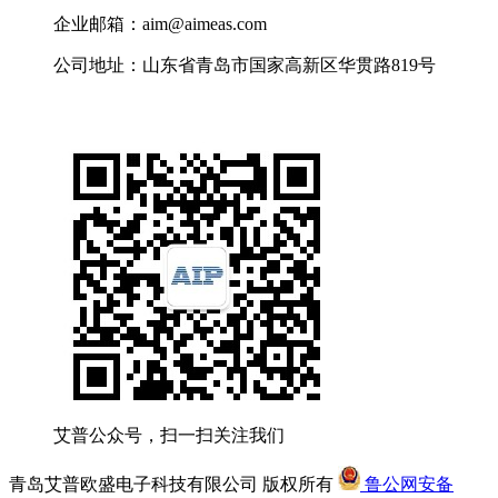
企业邮箱：aim@aimeas.com
公司地址：山东省青岛市国家高新区华贯路819号
艾普公众号，扫一扫关注我们
青岛艾普欧盛电子科技有限公司 版权所有
鲁公网安备