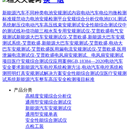
新能源汽车不同种类电池安规测试内容
电动汽车电位均衡检测
标准规范
动力电池安规检测平台
安规综合分析仪
电池EOL测试
系统
耐压仪
电动汽车高压线束安规测试
安全性能综合测试仪中
的测试线补偿功能
三相水泵专用安规测试仪-艾普欧盛
电气安
规测试
新能源大巴车安规测试仪-艾普欧盛,新能源大巴车安规
测试系统-艾普欧盛,新能源大巴车安规测试-艾普欧盛,电动大
巴车安规测试-艾普欧盛
医用漏电流安规测试仪-艾普欧盛,医用
泄漏电流测试仪-艾普欧盛
电风扇安规测试、电风扇安规测试
项目
医疗安规综合测试仪应用案例
GB,18384—2020电动汽车
安全要求
新能源汽车电控系统检测方法,电动汽车电控系统检
测
照明灯具安规测试解决方案
安全性能综合测试仪
医疗安规测
试系统
新能源汽车整车高压安全检测项目标准
产品分类
高精度安规综合分析仪
通用型安规综合测试仪
新能源汽车安规测试仪
通用型安规单表
安全性能综合测试仪
点检工装